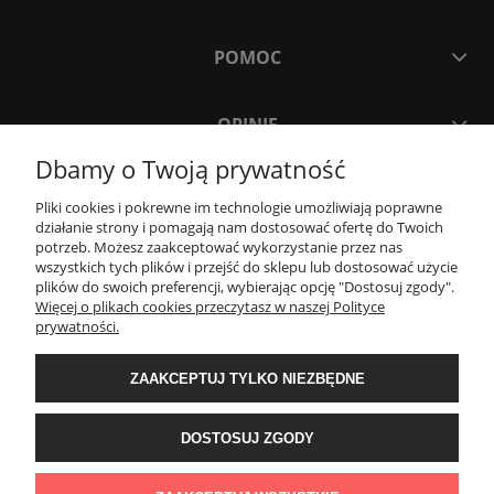
POMOC
OPINIE
Dbamy o Twoją prywatność
MOJE KONTO
Pliki cookies i pokrewne im technologie umożliwiają poprawne
działanie strony i pomagają nam dostosować ofertę do Twoich
potrzeb. Możesz zaakceptować wykorzystanie przez nas
PŁATNOŚCI I DOSTAWA
wszystkich tych plików i przejść do sklepu lub dostosować użycie
plików do swoich preferencji, wybierając opcję "Dostosuj zgody".
Więcej o plikach cookies przeczytasz w naszej Polityce
INFORMACJE
prywatności.
ZAAKCEPTUJ TYLKO NIEZBĘDNE
O NAS
DOSTOSUJ ZGODY
Sklep z zegarkami Cykadia | Godlewo-Mierniki 11, 07-322 Nur | NIP:
7591758257 | REGON: 525895602 | Email:
cykadia.pl@gmail.com
| Telefon: