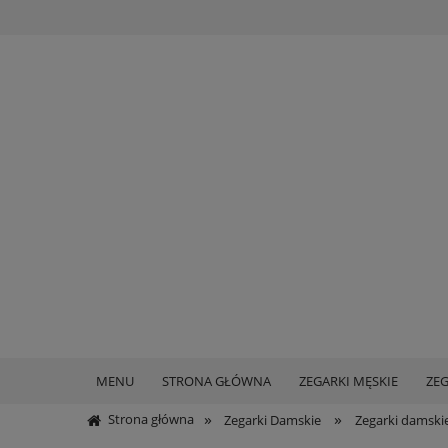
MENU
STRONA GŁÓWNA
ZEGARKI MĘSKIE
ZEG
»
»
Strona główna
Zegarki Damskie
Zegarki damski