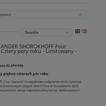
wybierz)
EXANDER SHOROKHOFF Four
Cztery pory roku - Limitowany -
sons AS.APV-POS
y piękno czterech pór roku
„Four Seasons” to wyjątkowe połączenie sztuki i precyzji.
a prestiżowych targach WatchTime w Düsseldorfie 2023,
ów premium swoją niepowtarzalną tarczą i ekskluzywnym