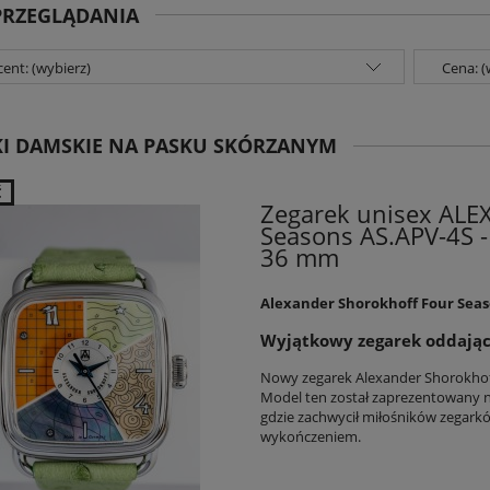
PRZEGLĄDANIA
ent: (wybierz)
Cena: (
I DAMSKIE NA PASKU SKÓRZANYM
Ć
Zegarek unisex AL
Seasons AS.APV-4S - 
36 mm
Alexander Shorokhoff Four Sea
Wyjątkowy zegarek oddając
Nowy zegarek Alexander Shorokhoff 
Model ten został zaprezentowany n
gdzie zachwycił miłośników zegark
wykończeniem.