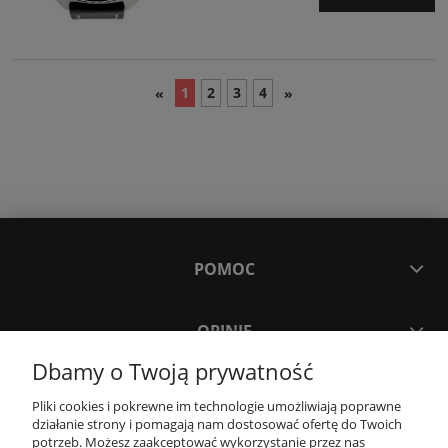
1
2
3
4
«
»
POMOC
OPINIE
Dbamy o Twoją prywatność
MOJE KONTO
Pliki cookies i pokrewne im technologie umożliwiają poprawne
działanie strony i pomagają nam dostosować ofertę do Twoich
potrzeb. Możesz zaakceptować wykorzystanie przez nas