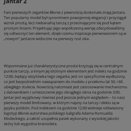
Jantar 2
Fani pierwszych zegarków Błonie z pewnością doskonale znają Jantara.
Ten popularny model był synonimem powojennej elegancji i przyciągał
wzrok prostą, lecz niebanalną tarczą z przecinającymi się pod kątem
prostym liniami. Projektując jego współczesną wersję zdecydowaliśmy
się odtworzyć ten element, dzięki czemu inspiracje pierwowzorem są w
„nowym” Jantarze widoczne na pierwszy rzut oka.
Wspomniane już charakterystyczne proste krzyżują się w centralnym
punkcie tarczy, a innym jej istotnym elementem jest indeks na godzinie
12:00, będący wizytówka tego zegarka. Jest on specyficznie wydłużony,
co jest bezpośrednim nawiązaniem do modelu z przełomu lat 50. i 60.
ubiegłego stulecia. Nowością natomiast jest zastosowanie mechanizmu
z datownikiem i umieszczenie jego okrągłego okna na godzinie 3:00.
Jantar jest wyjątkowy również pod jeszcze jednym względem – to nasz
pierwszy model limitowany, w którym napisy na tarczy i deklu są w
języku polskim. Pod indeksem na godzinie 12:00 widnieje odświeżony
logotyp Błonie autorstwa polskiego kaligrafa Adama Romualda
Kłodeckiego, a całość uzupełnia pasek wykonany z wysokiej jakości
skóry lub wygodna bransoleta.