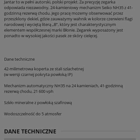
Jantar to w pełni autorski, polski projekt. Za precyzję zegarka
odpowiada niezawodny, 24-kamieniowy mechanizm Seiko NH35 z 41-
godzinną rezerwą chodu. Jego pracę możemy obserwować przez
przeszklony dekiel, gdzie zauważymy wahnik w kolorze czerwieni flagi
narodowej i wyciętą literą „B”, który jest charakterystycznym
elementem współczesnej marki Błonie. Zegarek wyposażony jest
ponadto w wysokiej jakości pasek ze skóry cielęcej.
Dane techniczne
42-milimetrowa koperta ze stali szlachetnej
(w wersji czarnej pokryta powłoką IP)
Mechanizm automatyczny NH35 na 24 kamieniach, 41-godzinną
rezerwą chodu, 21 600 vph
Szkło mineralne z powłoką szafirową
Wodoszczelność do 5 atmosfer
DANE TECHNICZNE