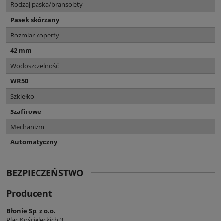
Rodzaj paska/bransolety
Pasek skórzany
Rozmiar koperty
42 mm
Wodoszczelność
WR50
Szkiełko
Szafirowe
Mechanizm
Automatyczny
BEZPIECZEŃSTWO
Producent
Błonie Sp. z o.o.
Plac Kościeleckich 3