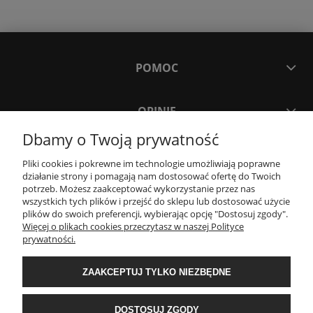
POMOC
OPINIE
Dbamy o Twoją prywatność
MOJE KONTO
Pliki cookies i pokrewne im technologie umożliwiają poprawne
działanie strony i pomagają nam dostosować ofertę do Twoich
potrzeb. Możesz zaakceptować wykorzystanie przez nas
PŁATNOŚCI I DOSTAWA
wszystkich tych plików i przejść do sklepu lub dostosować użycie
plików do swoich preferencji, wybierając opcję "Dostosuj zgody".
Więcej o plikach cookies przeczytasz w naszej Polityce
INFORMACJE
prywatności.
ZAAKCEPTUJ TYLKO NIEZBĘDNE
O NAS
DOSTOSUJ ZGODY