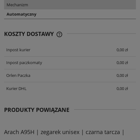
Mechanizm
Automatyczny
KOSZTY DOSTAWY
CENA NIE ZAWIERA EWENTUALNYCH
KOSZTÓW PŁATNOŚCI
Inpost kurier
0,00 zł
Inpost paczkomaty
0,00 zł
Orlen Paczka
0,00 zł
Kurier DHL
0,00 zł
PRODUKTY POWIĄZANE
Arach A95H | zegarek unisex | czarna tarcza |