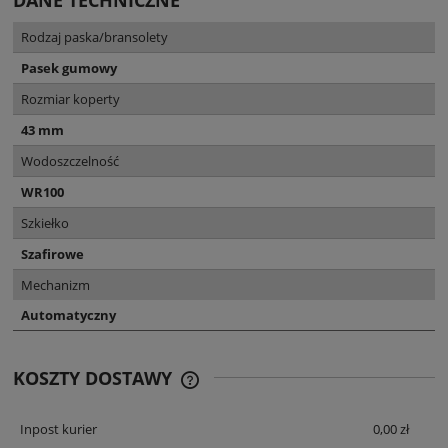
DANE TECHNICZNE
Rodzaj paska/bransolety
Pasek gumowy
Rozmiar koperty
43 mm
Wodoszczelność
WR100
Szkiełko
Szafirowe
Mechanizm
Automatyczny
KOSZTY DOSTAWY
CENA NIE ZAWIERA EWENTUALNYCH
KOSZTÓW PŁATNOŚCI
Inpost kurier
0,00 zł