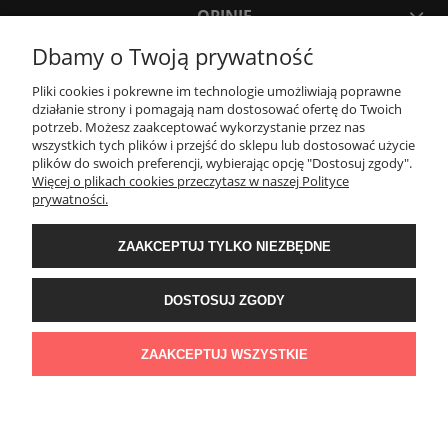
OPINIE
Dbamy o Twoją prywatność
MOJE KONTO
Pliki cookies i pokrewne im technologie umożliwiają poprawne
działanie strony i pomagają nam dostosować ofertę do Twoich
potrzeb. Możesz zaakceptować wykorzystanie przez nas
PŁATNOŚCI I DOSTAWA
wszystkich tych plików i przejść do sklepu lub dostosować użycie
plików do swoich preferencji, wybierając opcję "Dostosuj zgody".
Więcej o plikach cookies przeczytasz w naszej Polityce
INFORMACJE
prywatności.
ZAAKCEPTUJ TYLKO NIEZBĘDNE
O NAS
DOSTOSUJ ZGODY
Sklep z zegarkami Cykadia | Godlewo-Mierniki 11, 07-322 Nur | NIP:
7591758257 | REGON: 525895602 | Email:
cykadia.pl@gmail.com
| Telefon:
ZAAKCEPTUJ WSZYSTKIE
720 808 878
POKAŻ PEŁNĄ WERSJĘ STRONY