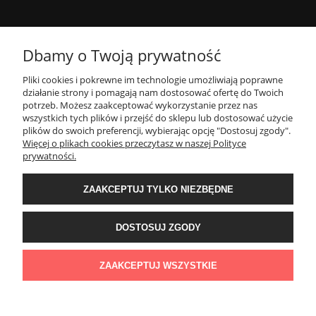
OPINIE
Dbamy o Twoją prywatność
MOJE KONTO
Pliki cookies i pokrewne im technologie umożliwiają poprawne
działanie strony i pomagają nam dostosować ofertę do Twoich
potrzeb. Możesz zaakceptować wykorzystanie przez nas
wszystkich tych plików i przejść do sklepu lub dostosować użycie
PŁATNOŚCI I DOSTAWA
plików do swoich preferencji, wybierając opcję "Dostosuj zgody".
Więcej o plikach cookies przeczytasz w naszej Polityce
prywatności.
INFORMACJE
ZAAKCEPTUJ TYLKO NIEZBĘDNE
O NAS
DOSTOSUJ ZGODY
Sklep z zegarkami Cykadia | Godlewo-Mierniki 11, 07-322 Nur | NIP:
7591758257 | REGON: 525895602 | Email:
cykadia.pl@gmail.com
| Telefon:
ZAAKCEPTUJ WSZYSTKIE
720 808 878
POKAŻ PEŁNĄ WERSJĘ STRONY