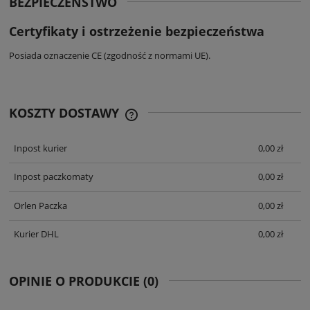
BEZPIECZEŃSTWO
Certyfikaty i ostrzeżenie bezpieczeństwa
Posiada oznaczenie CE (zgodność z normami UE).
KOSZTY DOSTAWY
CENA NIE ZAWIERA EWENTUALNYCH
KOSZTÓW PŁATNOŚCI
Inpost kurier
0,00 zł
Inpost paczkomaty
0,00 zł
Orlen Paczka
0,00 zł
Kurier DHL
0,00 zł
OPINIE O PRODUKCIE (0)