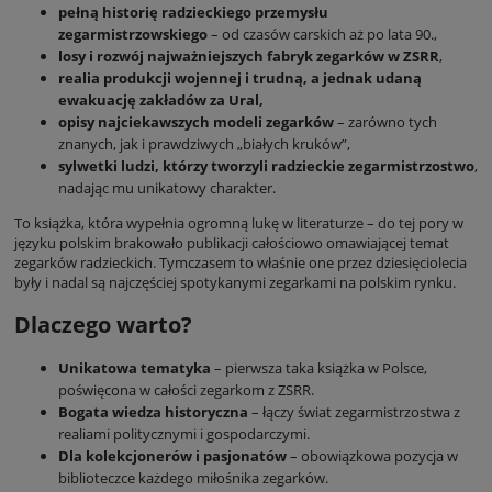
pełną historię radzieckiego przemysłu
zegarmistrzowskiego
– od czasów carskich aż po lata 90.,
losy i rozwój najważniejszych fabryk zegarków w ZSRR
,
realia produkcji wojennej i trudną, a jednak udaną
ewakuację zakładów za Ural,
opisy najciekawszych modeli zegarków
– zarówno tych
znanych, jak i prawdziwych „białych kruków”,
sylwetki ludzi, którzy tworzyli radzieckie zegarmistrzostwo
,
nadając mu unikatowy charakter.
To książka, która wypełnia ogromną lukę w literaturze – do tej pory w
języku polskim brakowało publikacji całościowo omawiającej temat
zegarków radzieckich. Tymczasem to właśnie one przez dziesięciolecia
były i nadal są najczęściej spotykanymi zegarkami na polskim rynku.
Dlaczego warto?
Unikatowa tematyka
– pierwsza taka książka w Polsce,
poświęcona w całości zegarkom z ZSRR.
Bogata wiedza historyczna
– łączy świat zegarmistrzostwa z
realiami politycznymi i gospodarczymi.
Dla kolekcjonerów i pasjonatów
– obowiązkowa pozycja w
biblioteczce każdego miłośnika zegarków.