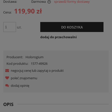
Dostawa:
Darmowa
sprawdź formy dostawy
Cena nie zawiera ewentualnych kosztów płatności
119,90 zł
Cena:
szt.
DO KOSZYKA
dodaj do przechowalni
Producent:
Holorogium
Kod produktu:
1577-49926
negocjuj cenę lub zapytaj o produkt
poleć znajomemu
dodaj opinię
OPIS