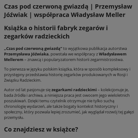
Czas pod czerwoną gwiazdą | Przemysław
Jóźwiak | współpraca Władysław Meller
Książka o historii fabryk zegarów i
zegarków radzieckich
„Czas pod czerwoną gwiazdą”
to wyjątkowa publikacja autorstwa
Przemysława Jóźwiaka
, powstała we współpracy z
Władysławem
Mellerem
– znawcą i popularyzatorem historii zegarmistrzostwa.
To pierwsza w języku polskim książka, która w sposób kompleksowy i
przystępny przedstawia historię zegarków produkowanych w Rosji i
Związku Radzieckim.
Autor od lat pasjonuje się
zegarkami radzieckimi
– kolekcjonuje je,
bada źródła i archiwa, a niniejsza praca jest owocem jego wieloletnich
poszukiwań. Dzięki temu czytelnik otrzymuje nie tylko suchą
chronologię wydarzeń, ale także bogaty kontekst historyczny i
społeczny, który pozwala lepiej zrozumieć, jak wyglądał rozwój tej gałęzi
przemysłu.
Co znajdziesz w książce?