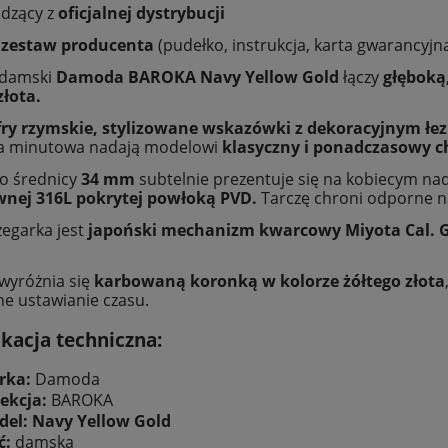
odzący z
oficjalnej dystrybucji
 zestaw producenta
(pudełko, instrukcja, karta gwarancyjn
 damski
Damoda BAROKA Navy Yellow Gold
łączy
głęboką
złota.
yfry rzymskie, stylizowane wskazówki z dekoracyjnym 
ka minutowa nadają modelowi
klasyczny i ponadczasowy c
o średnicy
34 mm
subtelnie prezentuje się na kobiecym nad
wnej 316L pokrytej powłoką PVD.
Tarczę chroni odporne 
egarka jest
japoński mechanizm kwarcowy Miyota Cal. 
wyróżnia się
karbowaną koronką w kolorze żółtego złota
ne ustawianie czasu.
ikacja techniczna:
rka:
Damoda
ekcja:
BAROKA
del:
Navy Yellow Gold
ć:
damska