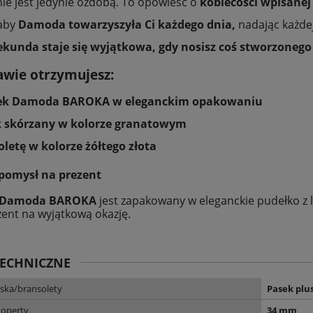
ie jest jedynie ozdobą. To opowieść o
kobiecości wpisanej
 aby
Damoda towarzyszyła Ci każdego dnia,
nadając każdej
kunda staje się wyjątkowa, gdy nosisz coś stworzonego 
awie otrzymujesz:
ek Damoda BAROKA w eleganckim opakowaniu
 skórzany w kolorze granatowym
letę w kolorze żółtego złota
 pomysł na prezent
Damoda BAROKA
jest zapakowany w eleganckie pudełko z 
zent na wyjątkową okazję.
TECHNICZNE
ska/bransolety
Pasek plu
koperty
34 mm