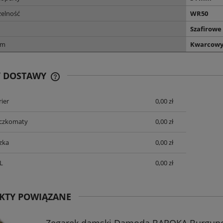
elność
WR50
Szafirowe
zm
Kwarcow
Y DOSTAWY
ier
0,00 zł
CENA NIE ZAWIERA EWENTUALNYCH
KOSZTÓW PŁATNOŚCI
aczkomaty
0,00 zł
zka
0,00 zł
L
0,00 zł
KTY POWIĄZANE