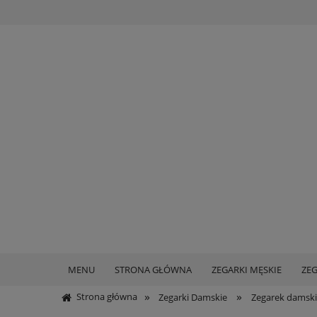
MENU
STRONA GŁÓWNA
ZEGARKI MĘSKIE
ZEG
»
»
Strona główna
Zegarki Damskie
Zegarek damski