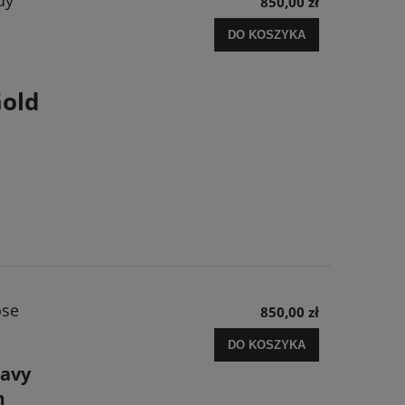
dy
850,00 zł
DO KOSZYKA
old
ose
850,00 zł
DO KOSZYKA
avy
m