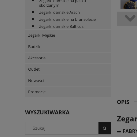
Zegarki damskie na pasku
skórzanym
Zegarki damskie Arach
Zegarki damskie na bransolecie
Zegarki damskie Balticus
Zegarki Męskie
Budziki
Akcesoria
Outlet
Nowości
Promocje
OPIS
WYSZUKIWARKA
Zega
➡️
FABRY