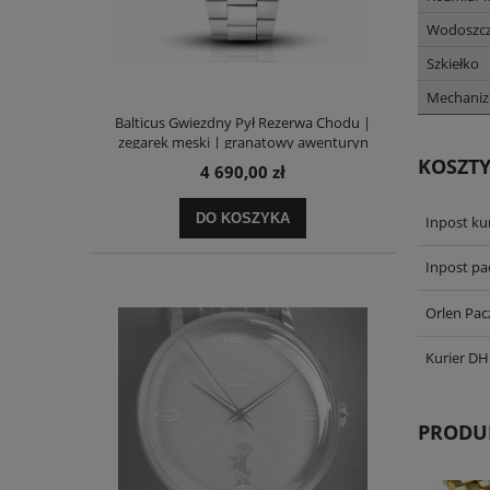
Wodoszcz
Szkiełko
Mechani
Balticus Gwiezdny Pył Rezerwa Chodu |
zegarek męski | granatowy awenturyn
KOSZT
4 690,00 zł
DO KOSZYKA
Inpost kur
Inpost p
Orlen Pac
Kurier DH
PRODU