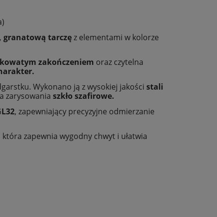
a)
, granatową tarczę
z elementami w kolorze
łezkowatym zakończeniem
oraz czytelna
harakter.
garstku. Wykonano ją z wysokiej jakości
stali
na zarysowania
szkło szafirowe.
GL32
, zapewniający precyzyjne odmierzanie
, która zapewnia wygodny chwyt i ułatwia