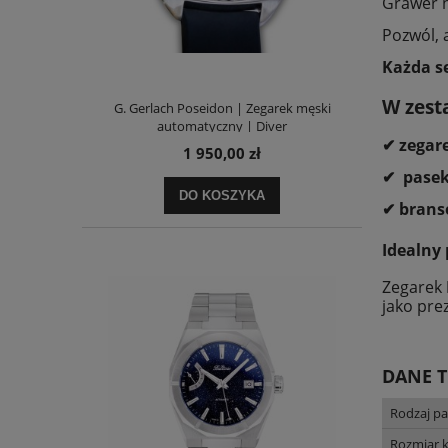
Grawer n
Pozwól,
Każda se
W zest
G. Gerlach Poseidon | Zegarek męski
automatyczny | Diver
✔ zegar
1 950,00 zł
✔ pasek
DO KOSZYKA
✔ branso
Idealny
Zegarek
jako pre
DANE 
Rodzaj pa
Rozmiar 