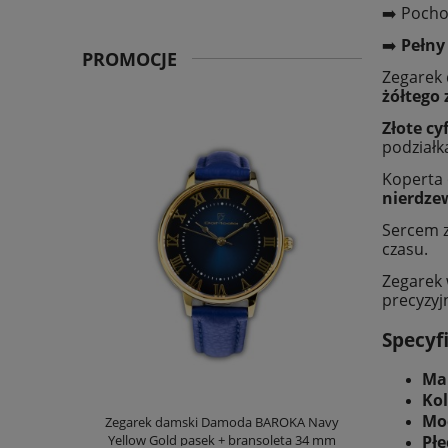
➡️ Poch
➡️
Pełny
PROMOCJE
Zegarek
żółtego 
Złote c
podział
Koperta 
nierdze
Sercem z
czasu.
Zegarek 
precyzyj
Specyf
Ma
Kol
Mo
Zegarek damski Damoda BAROKA Navy
Yellow Gold pasek + bransoleta 34 mm
Płe