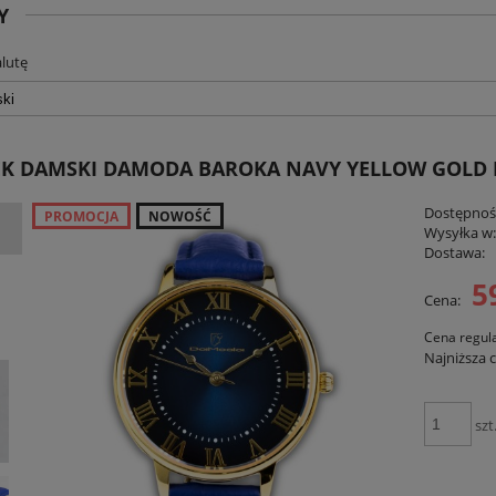
Y
lutę
K DAMSKI DAMODA BAROKA NAVY YELLOW GOLD 
Dostępnoś
PROMOCJA
NOWOŚĆ
Wysyłka w
Dostawa:
5
Cena:
Cena nie zawiera ewent
płatności
Cena regul
Najniższa 
szt