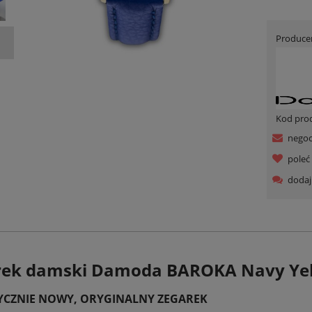
Produce
Kod pro
negoc
pole
dodaj
rek damski Damoda BAROKA Navy Yel
CZNIE NOWY, ORYGINALNY ZEGAREK