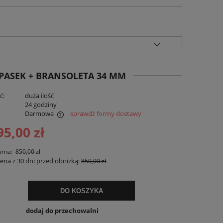
PASEK + BRANSOLETA 34 MM
ć:
duża ilość
:
24 godziny
Darmowa
sprawdź formy dostawy
95,00 zł
ualnych kosztów
arna:
850,00 zł
cena z 30 dni przed obniżką:
850,00 zł
.
DO KOSZYKA
dodaj do przechowalni