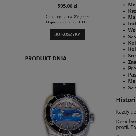
Me
595,00 zł
Ksz
Mat
Cena regularna:
850,00 zł
Najniższa cena:
850,00 zł
Ind
Wo
DO KOSZYKA
Szk
Kol
Kol
Śre
PRODUKT DNIA
Zas
Pre
Pas
Mat
Sze
Histor
Każdy de
Dekiel 
profil. 