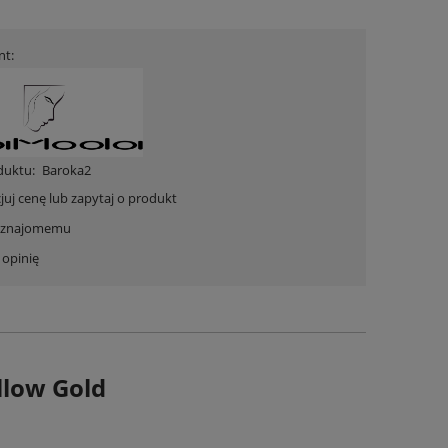
nt:
duktu:
Baroka2
juj cenę lub zapytaj o produkt
ć znajomemu
 opinię
low Gold