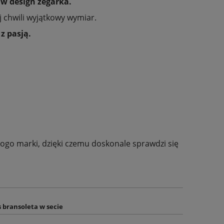
 w design zegarka.
 chwili wyjątkowy wymiar.
z pasją.
logo marki, dzięki czemu doskonale sprawdzi się
s bransoleta w secie