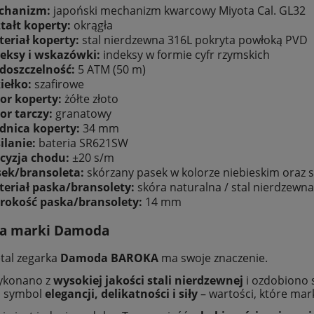
chanizm:
japoński mechanizm kwarcowy Miyota Cal. GL32
tałt koperty:
okrągła
eriał koperty:
stal nierdzewna 316L pokryta powłoką PVD
eksy i wskazówki:
indeksy w formie cyfr rzymskich
doszczelność:
5 ATM (50 m)
iełko:
szafirowe
or koperty:
żółte złoto
or tarczy:
granatowy
dnica koperty:
34 mm
ilanie:
bateria SR621SW
cyzja chodu:
±20 s/m
ek/bransoleta:
skórzany pasek w kolorze niebieskim oraz s
eriał paska/bransolety:
skóra naturalna / stal nierdzewn
rokość paska/bransolety:
14 mm
ia marki Damoda
tal zegarka
Damoda BAROKA
ma swoje znaczenie.
wykonano z
wysokiej jakości stali nierdzewnej
i ozdobiono 
To symbol
elegancji, delikatności i siły
– wartości, które ma