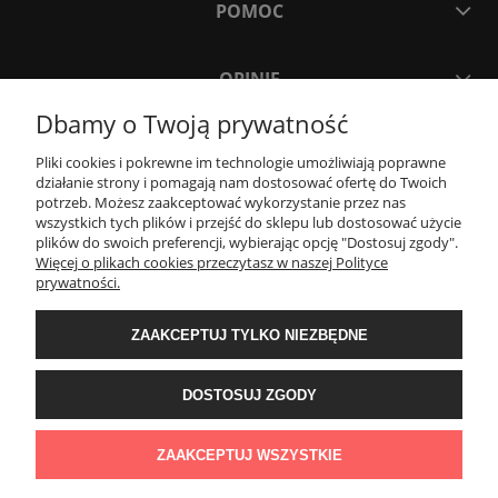
POMOC
OPINIE
Dbamy o Twoją prywatność
MOJE KONTO
Pliki cookies i pokrewne im technologie umożliwiają poprawne
działanie strony i pomagają nam dostosować ofertę do Twoich
potrzeb. Możesz zaakceptować wykorzystanie przez nas
PŁATNOŚCI I DOSTAWA
wszystkich tych plików i przejść do sklepu lub dostosować użycie
plików do swoich preferencji, wybierając opcję "Dostosuj zgody".
Więcej o plikach cookies przeczytasz w naszej Polityce
INFORMACJE
prywatności.
ZAAKCEPTUJ TYLKO NIEZBĘDNE
O NAS
DOSTOSUJ ZGODY
Sklep z zegarkami Cykadia | Godlewo-Mierniki 11, 07-322 Nur | NIP:
7591758257 | REGON: 525895602 | Email:
cykadia.pl@gmail.com
| Telefon:
ZAAKCEPTUJ WSZYSTKIE
720 808 878