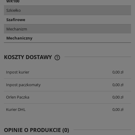
WR100
Szkiełko
Szafirowe
Mechanizm
Mechaniczny
KOSZTY DOSTAWY
CENA NIE ZAWIERA EWENTUALNYCH
KOSZTÓW PŁATNOŚCI
Inpost kurier
0,00 zł
Inpost paczkomaty
0,00 zł
Orlen Paczka
0,00 zł
Kurier DHL
0,00 zł
OPINIE O PRODUKCIE (0)