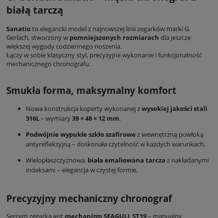
białą tarczą
Sanatio
to elegancki model z najnowszej linii zegarków marki G.
Gerlach, stworzony w
pomniejszonych rozmiarach
dla jeszcze
większej wygody codziennego noszenia.
Łączy w sobie klasyczny styl, precyzyjne wykonanie i funkcjonalność
mechanicznego chronografu.
Smukła forma, maksymalny komfort
Nowa konstrukcja koperty wykonanej z
wysokiej jakości stali
316L
– wymiary
39 × 48 × 12 mm
.
Podwójnie wypukłe szkło szafirowe
z wewnętrzną powłoką
antyrefleksyjną – doskonała czytelność w każdych warunkach.
Wielopłaszczyznowa,
biała emaliowana tarcza
z nakładanymi
indeksami – elegancja w czystej formie.
Precyzyjny mechaniczny chronograf
Sercem zegarka jest
mechanizm SEAGULL ST19
– manualny