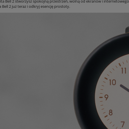
ita Bell 2 stworzysz spokojną przestrzeń, wolną od ekranów i internetoweg
Bell 2 już teraz i odkryj esencję prostoty.