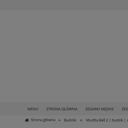
MENU
STRONA GŁÓWNA
ZEGARKI MĘSKIE
ZEG
»
»
Strona główna
Budziki
Mudita Bell 2 | budzik | 