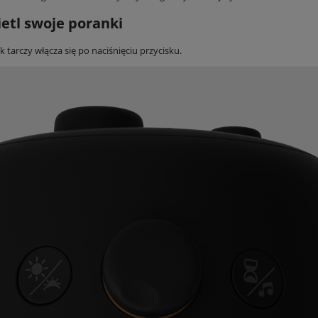
etl swoje poranki
k tarczy włącza się po naciśnięciu przycisku.