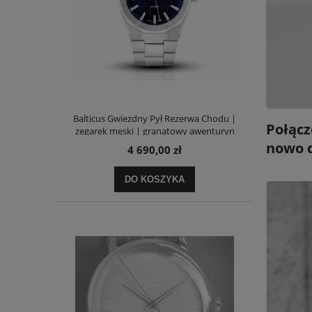
Balticus Gwiezdny Pył Rezerwa Chodu |
Połącz
zegarek męski | granatowy awenturyn
nowo d
4 690,00 zł
DO KOSZYKA