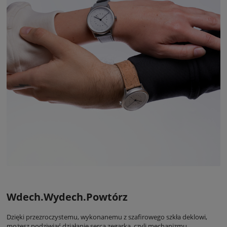
Wdech.Wydech.Powtórz
Dzięki przezroczystemu, wykonanemu z szafirowego szkła deklowi,
możesz podziwiać działanie serca zegarka, czyli mechanizmu