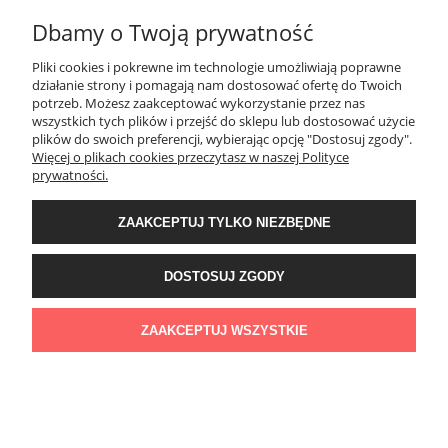
Dane techniczne
Dbamy o Twoją prywatność
Kolory
Czarny
Pliki cookies i pokrewne im technologie umożliwiają poprawne
działanie strony i pomagają nam dostosować ofertę do Twoich
potrzeb. Możesz zaakceptować wykorzystanie przez nas
Mechanizm
Miyota 9015
wszystkich tych plików i przejść do sklepu lub dostosować użycie
plików do swoich preferencji, wybierając opcję "Dostosuj zgody".
Rezerwa zasilania
do 42 h
Więcej o plikach cookies przeczytasz w naszej Polityce
prywatności.
Średnica koperty
⌀38 mm
ZAAKCEPTUJ TYLKO NIEZBĘDNE
Grubość koperty
10.8 mm
DOSTOSUJ ZGODY
Materiał koperty
Stal nierdzewna 316L
Rodzaj szkła
Szkło szafirowe
ZAAKCEPTUJ WSZYSTKIE
Wodoodporność
5 ATM
Mocowanie paska
Teleskop typu Quick Pin