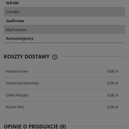
WR100
Szkiełko
Szafirowe
Mechanizm
Automatyczny
KOSZTY DOSTAWY
CENA NIE ZAWIERA EWENTUALNYCH
KOSZTÓW PŁATNOŚCI
Inpost kurier
0,00 zł
Inpost paczkomaty
0,00 zł
Orlen Paczka
0,00 zł
Kurier DHL
0,00 zł
OPINIE O PRODUKCIE (0)