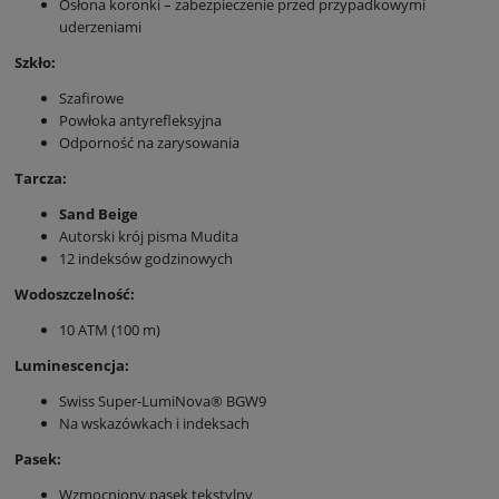
Osłona koronki – zabezpieczenie przed przypadkowymi
uderzeniami
Szkło:
Szafirowe
Powłoka antyrefleksyjna
Odporność na zarysowania
Tarcza:
Sand Beige
Autorski krój pisma Mudita
12 indeksów godzinowych
Wodoszczelność:
10 ATM (100 m)
Luminescencja:
Swiss Super-LumiNova® BGW9
Na wskazówkach i indeksach
Pasek:
Wzmocniony pasek tekstylny