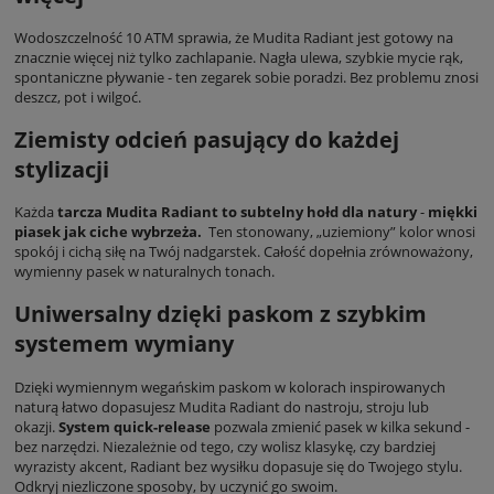
Wodoszczelność 10 ATM sprawia, że Mudita Radiant jest gotowy na
znacznie więcej niż tylko zachlapanie. Nagła ulewa, szybkie mycie rąk,
spontaniczne pływanie - ten zegarek sobie poradzi. Bez problemu znosi
deszcz, pot i wilgoć.
Ziemisty odcień pasujący do każdej
stylizacji
Każda
tarcza Mudita Radiant to subtelny hołd dla natury
-
miękki
piasek jak ciche wybrzeża.
Ten stonowany, „uziemiony” kolor wnosi
spokój i cichą siłę na Twój nadgarstek. Całość dopełnia zrównoważony,
wymienny pasek w naturalnych tonach.
Uniwersalny dzięki paskom z szybkim
systemem wymiany
Dzięki wymiennym wegańskim paskom w kolorach inspirowanych
naturą łatwo dopasujesz Mudita Radiant do nastroju, stroju lub
okazji.
System quick-release
pozwala zmienić pasek w kilka sekund -
bez narzędzi. Niezależnie od tego, czy wolisz klasykę, czy bardziej
wyrazisty akcent, Radiant bez wysiłku dopasuje się do Twojego stylu.
Odkryj niezliczone sposoby, by uczynić go swoim.