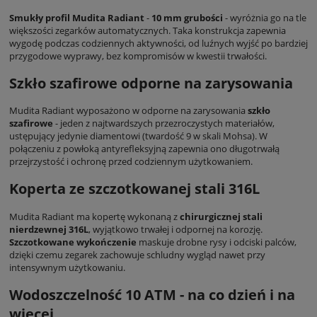
Smukły profil Mudita Radiant
-
10 mm grubości
- wyróżnia go na tle
większości zegarków automatycznych. Taka konstrukcja zapewnia
wygodę podczas codziennych aktywności, od luźnych wyjść po bardziej
przygodowe wyprawy, bez kompromisów w kwestii trwałości.
Szkło szafirowe odporne na zarysowania
Mudita Radiant wyposażono w odporne na zarysowania
szkło
szafirowe
- jeden z najtwardszych przezroczystych materiałów,
ustępujący jedynie diamentowi (twardość 9 w skali Mohsa). W
połączeniu z powłoką antyrefleksyjną zapewnia ono długotrwałą
przejrzystość i ochronę przed codziennym użytkowaniem.
Koperta ze szczotkowanej stali 316L
Mudita Radiant ma kopertę wykonaną z
chirurgicznej stali
nierdzewnej 316L
, wyjątkowo trwałej i odpornej na korozję.
Szczotkowane wykończenie
maskuje drobne rysy i odciski palców,
dzięki czemu zegarek zachowuje schludny wygląd nawet przy
intensywnym użytkowaniu.
Wodoszczelność 10 ATM - na co dzień i na
więcej