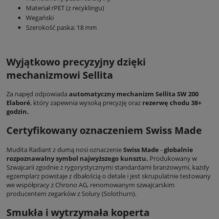
Materiał rPET (z recyklingu)
Wegański
Szerokość paska: 18 mm
Wyjątkowo precyzyjny dzięki
mechanizmowi Sellita
Za napęd odpowiada
automatyczny mechanizm Sellita SW 200
Elaboré
, który zapewnia wysoką precyzję oraz
rezerwę chodu 38+
godzin.
Certyfikowany oznaczeniem Swiss Made
Mudita Radiant z dumą nosi oznaczenie
Swiss Made
-
globalnie
rozpoznawalny symbol najwyższego kunsztu.
Produkowany w
Szwajcarii zgodnie z rygorystycznymi standardami branżowymi, każdy
egzemplarz powstaje z dbałością o detale i jest skrupulatnie testowany
we współpracy z Chrono AG, renomowanym szwajcarskim
producentem zegarków z Solury (Solothurn).
Smukła i wytrzymała koperta