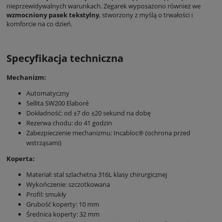
nieprzewidywalnych warunkach. Zegarek wyposażono również we
wzmocniony pasek tekstylny
, stworzony z myślą o trwałości i
komforcie na co dzień.
Specyfikacja techniczna
Mechanizm:
Automatyczny
Sellita SW200 Elaboré
Dokładność: od ±7 do ±20 sekund na dobę
Rezerwa chodu: do 41 godzin
Zabezpieczenie mechanizmu: Incabloc® (ochrona przed
wstrząsami)
Koperta:
Materiał: stal szlachetna 316L klasy chirurgicznej
Wykończenie: szczotkowana
Profil: smukły
Grubość koperty: 10 mm
Średnica koperty: 32 mm