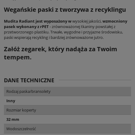
Wegańskie paski z tworzywa z recyklingu
Mudita Radiant jest wyposażony w
wysokiej jakości,
wzmocniony
pasek wykonany z rPET
- zrównoważonej tkaniny powstałej z
przetworzonego plastiku. Trwałe, wygodne i przyjazne środowisku,
paski wspierają recykling i bardziej zrównoważone jutro.
Załóż zegarek, który nadąża za Twoim
tempem.
DANE TECHNICZNE
Rodzaj paska/bransolety
Inny
Rozmiar koperty
32 mm
Wodoszczelność