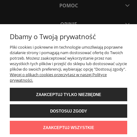
POMOC
OPINIE
Dbamy o Twoją prywatność
MOJE KONTO
Pliki cookies i pokrewne im technologie umożliwiają poprawne
działanie strony i pomagają nam dostosować ofertę do Twoich
potrzeb. Możesz zaakceptować wykorzystanie przez nas
PŁATNOŚCI I DOSTAWA
wszystkich tych plików i przejść do sklepu lub dostosować użycie
plików do swoich preferencji, wybierając opcję "Dostosuj zgody".
Więcej o plikach cookies przeczytasz w naszej Polityce
INFORMACJE
prywatności.
ZAAKCEPTUJ TYLKO NIEZBĘDNE
O NAS
DOSTOSUJ ZGODY
Sklep z zegarkami Cykadia | Godlewo-Mierniki 11, 07-322 Nur | NIP:
7591758257 | REGON: 525895602 | Email:
cykadia.pl@gmail.com
| Telefon:
ZAAKCEPTUJ WSZYSTKIE
720 808 878