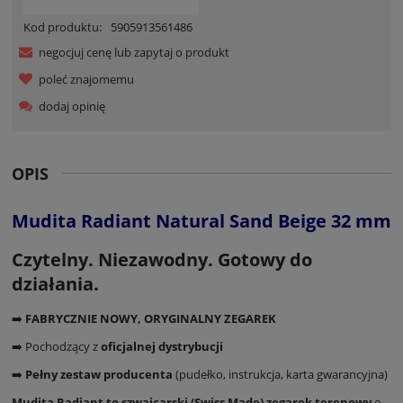
Kod produktu:
5905913561486
negocjuj cenę lub zapytaj o produkt
poleć znajomemu
dodaj opinię
OPIS
Mudita Radiant Natural Sand Beige 32 mm
Czytelny. Niezawodny. Gotowy do
działania.
➡️
FABRYCZNIE NOWY, ORYGINALNY ZEGAREK
➡️ Pochodzący z
oficjalnej dystrybucji
➡️
Pełny zestaw producenta
(pudełko, instrukcja, karta gwarancyjna)
Mudita Radiant to szwajcarski (Swiss Made) zegarek terenowy
o