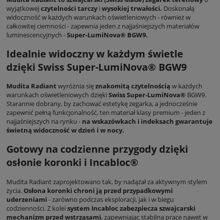
wyjątkowej
czytelności tarczy
i
wysokiej trwałości.
Doskonałą
widoczność w każdych warunkach oświetleniowych - również w
całkowitej ciemności - zapewnia jeden z najjaśniejszych materiałów
luminescencyjnych -
Super-LumiNova® BGW9.
Idealnie widoczny w każdym świetle
dzięki Swiss Super-LumiNova® BGW9
Mudita Radiant
wyróżnia się
znakomitą czytelnością
w każdych
warunkach oświetleniowych dzięki
Swiss Super-LumiNova®
BGW9.
Starannie dobrany, by zachować estetykę zegarka, a jednocześnie
zapewnić pełną funkcjonalność, ten materiał klasy premium - jeden z
najjaśniejszych na rynku -
na wskazówkach i indeksach gwarantuje
świetną widoczność w dzień i w nocy.
Gotowy na codzienne przygody dzięki
osłonie koronki i Incabloc®
Mudita Radiant zaprojektowano tak, by nadążał za aktywnym stylem
życia.
Osłona koronki
chroni ją przed przypadkowymi
uderzeniami
- zarówno podczas eksploracji, jak i w biegu
codzienności. Z kolei
system Incabloc
zabezpiecza szwajcarski
mechanizm przed wstrząsami
, zapewniając stabilną pracę nawet w