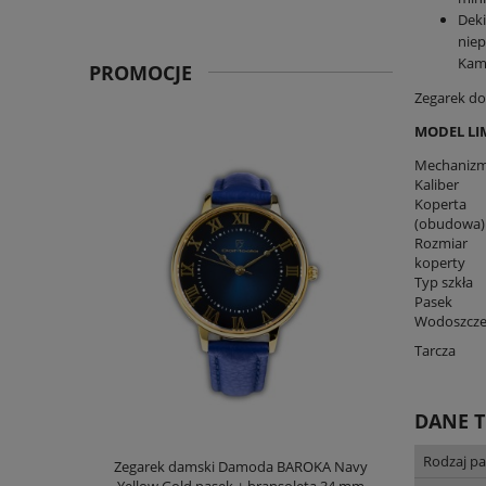
Deki
niep
Kame
PROMOCJE
Zegarek do
MODEL LI
Mechaniz
Kaliber
Koperta
(obudowa)
Rozmiar
koperty
Typ szkła
Pasek
Wodoszcze
Tarcza
DANE 
Rodzaj pa
Zegarek damski Damoda BAROKA Navy