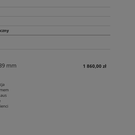
czny
 39 mm
1 860,00 zł
cja
izmem
haus
e
ienci