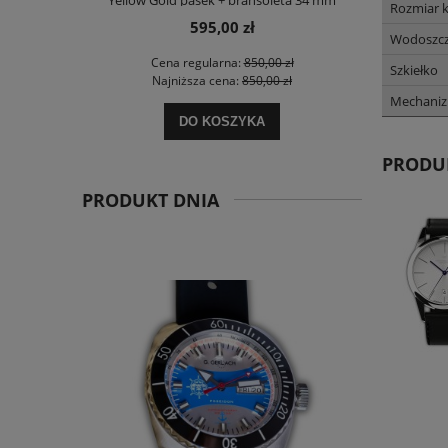
Yellow Gold pasek + bransoleta 34 mm
Rozmiar 
595,00 zł
Wodoszcz
Cena regularna:
850,00 zł
Szkiełko
Najniższa cena:
850,00 zł
Mechani
DO KOSZYKA
PRODU
PRODUKT DNIA