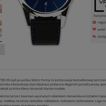
Kod pro
negoc
pole
dodaj
R 39 czyli po polsku Mistrz Formy to kontynuacja bestsellerowej serii 
utorska interpretacja stylu Bauhaus podana w elegancki ponadczasowy spos
detali za które klienci doceniali starsze modele.
liczne tarcze z laserowo wycinanym okienkiem datownika w kształcie trap
zy. Indeksy na tarczy cieniutkie, nakładane, rodowane i polerowane. Logo m
malistycznego charakteru projektu.