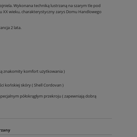
ojniela. Wykonana techniką lustrzaną na szarym tle pod
zmu XX wieku, charakterystyczny zarys Domu Handlowego
cja 2 lata.
ją znakomity komfort użytkowania )
i końskiej skóry ( Shell Cordovan )
pecjalnym półokrągłym przekroju ( zapewniają dobrą
rzany