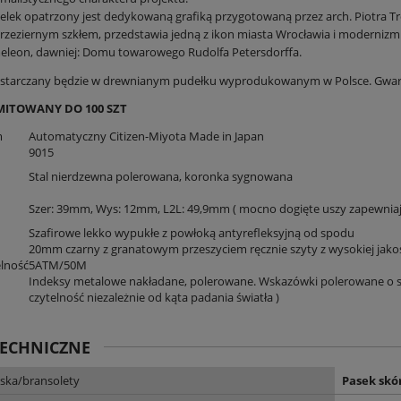
elek opatrzony jest dedykowaną grafiką przygotowaną przez arch. Piotra Tr
rzeziernym szkłem, przedstawia jedną z ikon miasta Wrocławia i moderni
leon, dawniej: Domu towarowego Rudolfa Petersdorffa.
starczany będzie w drewnianym pudełku wyprodukowanym w Polsce. Gwaran
MITOWANY DO 100 SZT
m
Automatyczny Citizen-Miyota Made in Japan
9015
Stal nierdzewna polerowana, koronka sygnowana
Szer: 39mm, Wys: 12mm, L2L: 49,9mm ( mocno dogięte uszy zapewnia
Szafirowe lekko wypukłe z powłoką antyrefleksyjną od spodu
20mm czarny z granatowym przeszyciem ręcznie szyty z wysokiej jakośc
lność
5ATM/50M
Indeksy metalowe nakładane, polerowane. Wskazówki polerowane o s
czytelność niezależnie od kąta padania światła )
TECHNICZNE
ska/bransolety
Pasek skó