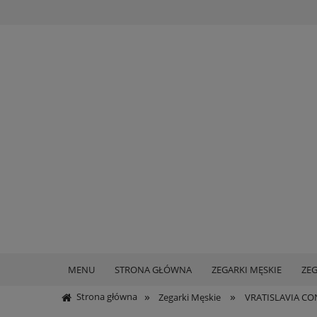
MENU
STRONA GŁÓWNA
ZEGARKI MĘSKIE
ZEG
»
»
Strona główna
Zegarki Męskie
VRATISLAVIA CON