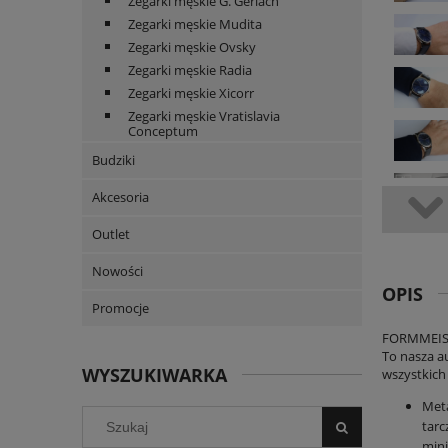
Zegarki męskie G. Gerlach
Zegarki męskie Mudita
Zegarki męskie Ovsky
Zegarki męskie Radia
Zegarki męskie Xicorr
Zegarki męskie Vratislavia
Conceptum
Budziki
Akcesoria
Outlet
Nowości
OPIS
Promocje
FORMMEISTE
To nasza a
WYSZUKIWARKA
wszystkich 
Meta
tarc
mini